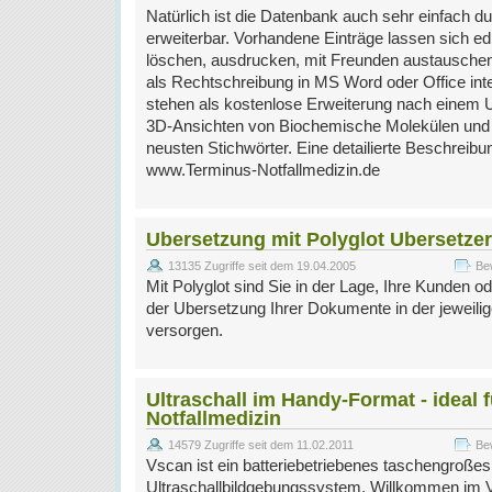
Natürlich ist die Datenbank auch sehr einfach d
erweiterbar. Vorhandene Einträge lassen sich edi
löschen, ausdrucken, mit Freunden austauschen 
als Rechtschreibung in MS Word oder Office integ
stehen als kostenlose Erweiterung nach einem 
3D-Ansichten von Biochemische Molekülen und 
neusten Stichwörter. Eine detailierte Beschreibun
www.Terminus-Notfallmedizin.de
Ubersetzung mit Polyglot Ubersetzer
13135 Zugriffe seit dem 19.04.2005
Be
Mit Polyglot sind Sie in der Lage, Ihre Kunden o
der Ubersetzung Ihrer Dokumente in der jeweil
versorgen.
Ultraschall im Handy-Format - ideal f
Notfallmedizin
14579 Zugriffe seit dem 11.02.2011
Be
Vscan ist ein batteriebetriebenes taschengroß
Ultraschallbildgebungssystem. Willkommen im V