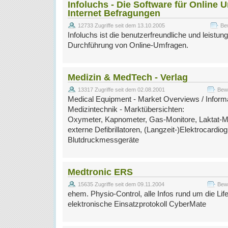
Infoluchs - Die Software für Online
Internet Befragungen
12733 Zugriffe seit dem 13.10.2005
Be
Infoluchs ist die benutzerfreundliche und leistu
Durchführung von Online-Umfragen.
Medizin & MedTech - Verlag
13317 Zugriffe seit dem 02.08.2001
Bewe
Medical Equipment - Market Overviews / Inform
Medizintechnik - Marktübersichten:
Oxymeter, Kapnometer, Gas-Monitore, Laktat-M
externe Defibrillatoren, (Langzeit-)Elektrocardiog
Blutdruckmessgeräte
Medtronic ERS
15635 Zugriffe seit dem 09.11.2004
Bewe
ehem. Physio-Control, alle Infos rund um die Li
elektronische Einsatzprotokoll CyberMate