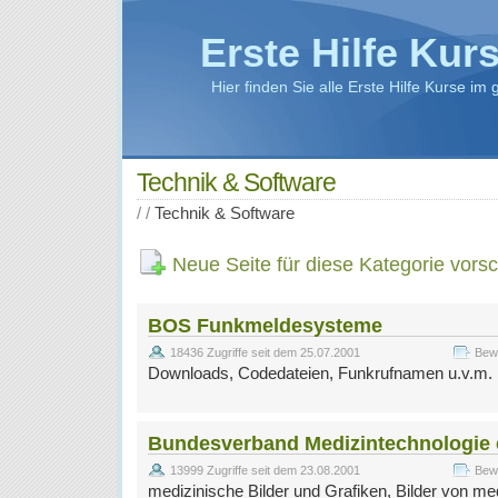
Erste Hilfe Kur
Hier finden Sie alle Erste Hilfe Kurse i
Technik & Software
/
/
Technik & Software
Neue Seite für diese Kategorie vors
BOS Funkmeldesysteme
18436 Zugriffe seit dem 25.07.2001
Bewe
Downloads, Codedateien, Funkrufnamen u.v.m.
Bundesverband Medizintechnologie 
13999 Zugriffe seit dem 23.08.2001
Bewe
medizinische Bilder und Grafiken, Bilder von m