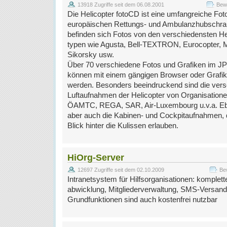
13918 Zugriffe seit dem 06.08.2001
Bewe
Die Helicopter fotoCD ist eine umfangreiche F
europäischen Rettungs- und Ambulanzhubschra
befinden sich Fotos von den verschiedensten Hel
typen wie Agusta, Bell-TEXTRON, Eurocopter, 
Sikorsky usw.
Über 70 verschiedene Fotos und Grafiken im 
können mit einem gängigen Browser oder Grafi
werden. Besonders beeindruckend sind die ver
Luftaufnahmen der Helicopter von Organisatio
ÖAMTC, REGA, SAR, Air-Luxembourg u.v.a. Ebe
aber auch die Kabinen- und Cockpitaufnahmen, 
Blick hinter die Kulissen erlauben.
HiOrg-Server
12697 Zugriffe seit dem 02.10.2009
Be
Intranetsystem für Hilfsorganisationen: komplet
abwicklung, Mitgliederverwaltung, SMS-Versand,
Grundfunktionen sind auch kostenfrei nutzbar