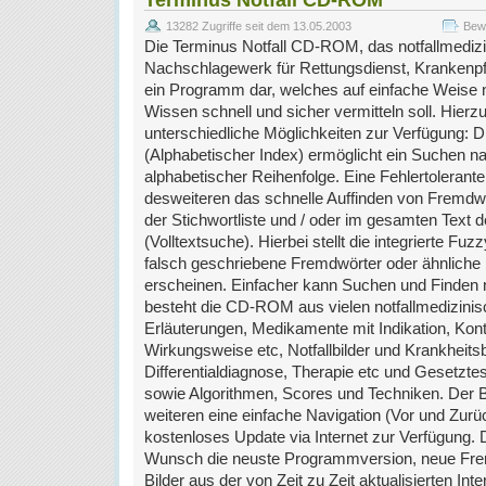
Terminus Notfall CD-ROM
13282 Zugriffe seit dem 13.05.2003
Bewe
Die Terminus Notfall CD-ROM, das notfallmediz
Nachschlagewerk für Rettungsdienst, Krankenpfl
ein Programm dar, welches auf einfache Weise n
Wissen schnell und sicher vermitteln soll. Hier
unterschiedliche Möglichkeiten zur Verfügung: Di
(Alphabetischer Index) ermöglicht ein Suchen n
alphabetischer Reihenfolge. Eine Fehlertolerant
desweiteren das schnelle Auffinden von Fremdwö
der Stichwortliste und / oder im gesamten Text 
(Volltextsuche). Hierbei stellt die integrierte Fuz
falsch geschriebene Fremdwörter oder ähnliche 
erscheinen. Einfacher kann Suchen und Finden nic
besteht die CD-ROM aus vielen notfallmedizinis
Erläuterungen, Medikamente mit Indikation, Kont
Wirkungsweise etc, Notfallbilder und Krankheitsb
Differentialdiagnose, Therapie etc und Gesetzte
sowie Algorithmen, Scores und Techniken. Der B
weiteren eine einfache Navigation (Vor und Zurü
kostenloses Update via Internet zur Verfügung. D
Wunsch die neuste Programmversion, neue Fre
Bilder aus der von Zeit zu Zeit aktualisierten In