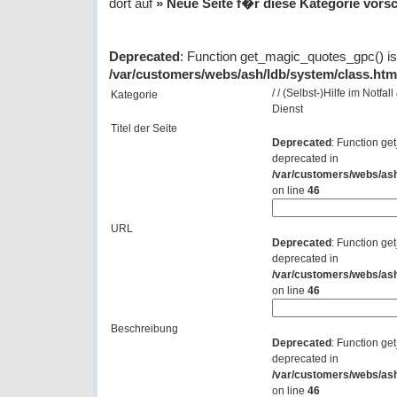
dort auf
» Neue Seite f�r diese Kategorie vors
Deprecated
: Function get_magic_quotes_gpc() is
/var/customers/webs/ash/ldb/system/class.htm
/ / (Selbst-)Hilfe im Notfal
Kategorie
Dienst
Titel der Seite
Deprecated
: Function ge
deprecated in
/var/customers/webs/ash
on line
46
URL
Deprecated
: Function ge
deprecated in
/var/customers/webs/ash
on line
46
Beschreibung
Deprecated
: Function ge
deprecated in
/var/customers/webs/ash
on line
46