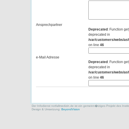
Ansprechpartner
Deprecated
: Function ge
deprecated in
/var/customers/webs/ash
on line
46
e-Mail Adresse
Deprecated
: Function ge
deprecated in
/var/customers/webs/ash
on line
46
Der Infodienst notfallmedizin.de ist ein gemeinn�tziges Projekt des Insti
Design & Umsetzung:
BeyondVision